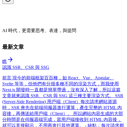
人生充滿喜劇
最新文章
瞧
認識 SSR、CSR 與 SSG
前言 現今的前端框架百百種，如 React、Vue、Angular、
Svelte 等等，但他們有分很多種不同的渲染方式，而我使用
Next.js 開發時一直都是簡單帶過，沒有深入了解，所以這篇
文章就來認識 SSR、CSR 與 SSG 這三種主要渲染方式。 SSR
(Server-Side Rendering) 用戶端（Client）每次請求網站資源
時，SSR 會先在前端伺服器進行運算，產生完整的 HTML 內
容後，再傳送給用戶端（Client）。 所以網站內容生成的大部
分時間是在伺服器端完成，當用戶端接收到 HTML 內容後，
就可以直接顯示，不用再進行其他運算。 - 缺點：每次請求都