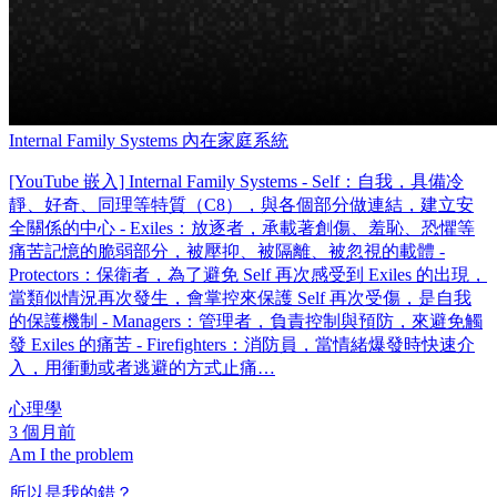
Internal Family Systems 內在家庭系統
[YouTube 嵌入] Internal Family Systems - Self：自我，具備冷
靜、好奇、同理等特質（C8），與各個部分做連結，建立安
全關係的中心 - Exiles：放逐者，承載著創傷、羞恥、恐懼等
痛苦記憶的脆弱部分，被壓抑、被隔離、被忽視的載體 -
Protectors：保衛者，為了避免 Self 再次感受到 Exiles 的出現，
當類似情況再次發生，會掌控來保護 Self 再次受傷，是自我
的保護機制 - Managers：管理者，負責控制與預防，來避免觸
發 Exiles 的痛苦 - Firefighters：消防員，當情緒爆發時快速介
入，用衝動或者逃避的方式止痛…
心理學
3 個月前
Am I the problem
所以是我的錯？