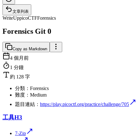
文章列表
WriteUp
picoCTF
Forensics
Forensics Git 0
Copy as Markdown
4 個月前
1 分鐘
約 128 字
分類：Forensics
難度：Medium
題目連結：
https://play.picoctf.org/practice/challenge/705
工具
H3
7-Zip