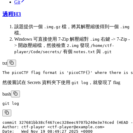
Git
過程
H3
該題提供一個
檔，將其解壓縮後得到一個
.img.gz
.img
檔。
Windows 可直接使用 7-Zip 解壓縮對
右鍵 -> 7-Zip -
.img
> 開啟壓縮檔，然後檢查
發現
2.img
/home/ctf-
有個
與
player/Code/secrets/
notes.txt
.git
txt
然後嘗試在 Secrets 資料夾下使用
，就發現了 flag
git log
bash
git