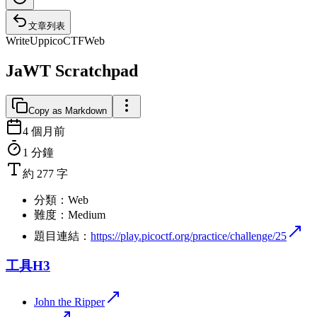
文章列表
WriteUp
picoCTF
Web
JaWT Scratchpad
Copy as Markdown
4 個月前
1 分鐘
約 277 字
分類：Web
難度：Medium
題目連結：
https://play.picoctf.org/practice/challenge/25
工具
H3
John the Ripper