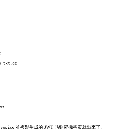
夾
u.txt.gz
並複製生成的 JWT 貼到靶機答案就出來了。
ovepico