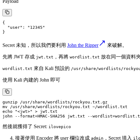
Payload
Secret 未知，所以我們要利用
John the Ripper
來破解。
先將 JWT 存成
，再將
放在同一個資料
jwt.txt
wordlist.txt
來自 Kali 預設的
wordlist.txt
/usr/share/wordlists/rockyo
使用 Kali 內建的 John 即可
然後就獲得了 Secret:
ilovepico
接著使用 Encoder 將 user 欄位改成
，Secret 填入
admin
il